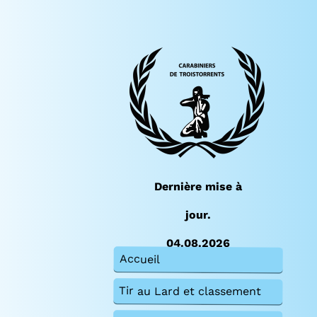
Dernière mise à
jour.
04.08.2026
Accueil
Tir au Lard et classement