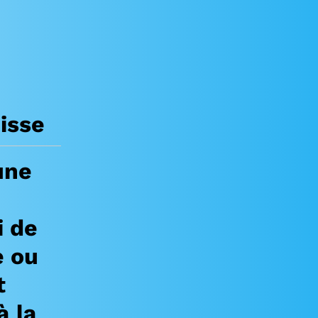
isse
une
i de
e ou
t
à la