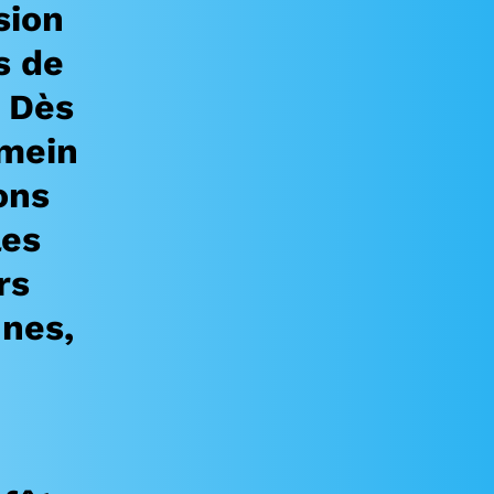
sion
s de
. Dès
emein
ons
les
rs
nes,