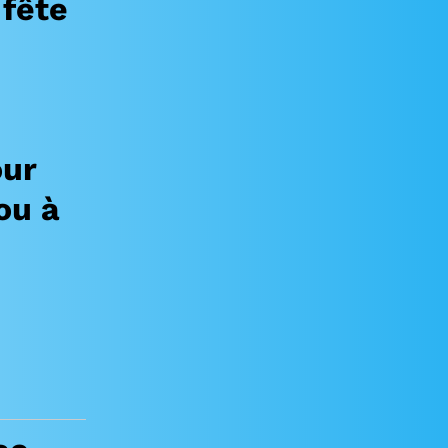
 fête
our
ou à