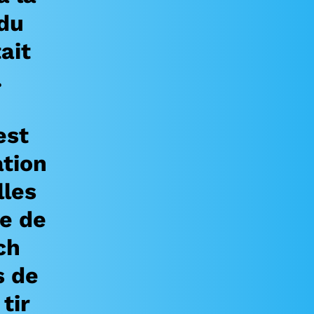
 du
ait
.
est
tion
lles
te de
ch
s de
tir