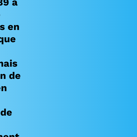
89 a
e
s en
ique
mais
on de
en
 de
nent