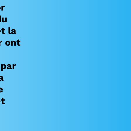
or
du
t la
r ont
 par
a
e
et