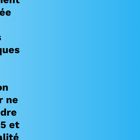
née
s
iques
on
r ne
ndre
5 et
lité