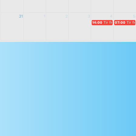
31
1
2
3
4
5
14:00
Tir fromage Entr
07:00
Tir 