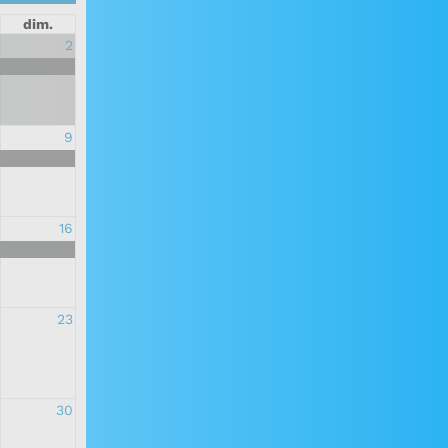
dim.
2
9
16
23
es
30
u lard