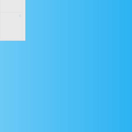
6
emont
fromage Entremont