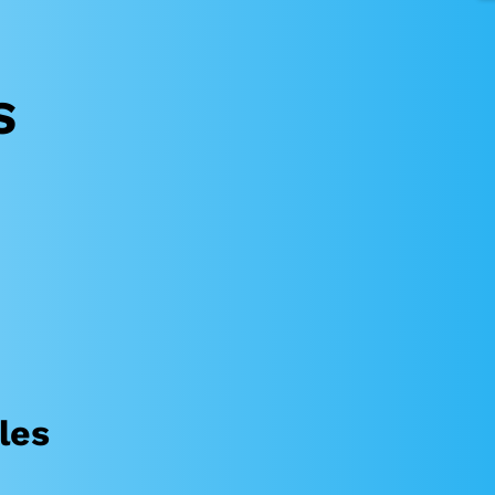
S
S
les