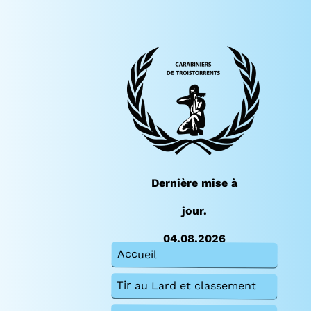
Dernière mise à
jour.
04.08.2026
Accueil
Tir au Lard et classement