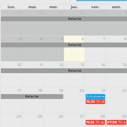
lun.
mar.
mer.
jeu.
ven.
sam.
27
28
29
30
31
1
Relache
3
4
5
6
7
8
Relache
10
11
12
13
14
15
Relache
17
18
19
20
21
22
Relache
Entraînement
15:30
Tir des retardatair
24
25
26
27
28
29
11:30
Tir au lard
07:00
Tir a